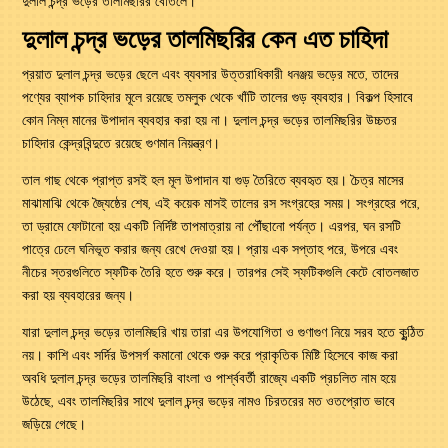
দুলাল চন্দ্র ভড়ের তালমিছরির বোতলে।
দুলাল চন্দ্র ভড়ের তালমিছরির কেন এত চাহিদা
প্রয়াত দুলাল চন্দ্র ভড়ের ছেলে এবং ব্যবসার উত্তরাধিকারী ধনঞ্জয় ভড়ের মতে, তাদের
পণ্যের ব্যাপক চাহিদার মূলে রয়েছে তমলুক থেকে খাঁটি তালের গুড় ব্যবহার। বিকল্প হিসাবে
কোন নিম্ন মানের উপাদান ব্যবহার করা হয় না। দুলাল চন্দ্র ভড়ের তালমিছরির উচ্চতর
চাহিদার কেন্দ্রবিন্দুতে রয়েছে গুণমান নিয়ন্ত্রণ।
তাল গাছ থেকে প্রাপ্ত রসই হল মূল উপাদান যা গুড় তৈরিতে ব্যবহৃত হয়।
চৈত্র মাসের
মাঝামাঝি থেকে জ্যৈষ্ঠের শেষ, এই কয়েক মাসই তালের রস সংগ্রহের সময়। সংগ্রহের
পরে,
তা ড্রামে ফোটানো হয় একটি নির্দিষ্ট তাপমাত্রায় না পৌঁছানো পর্যন্ত। এরপর, ঘন রসটি
পাত্রে ঢেলে ঘনিভূত করার জন্য রেখে দেওয়া হয়। প্রায় এক সপ্তাহ পরে, উপরে এবং
নীচের স্তরগুলিতে স্ফটিক তৈরি হতে শুরু করে। তারপর সেই স্ফটিকগুলি কেটে বোতলজাত
করা হয় ব্যবহারের জন্য।
যারা দুলাল চন্দ্র ভড়ের তালমিছরি খায় তারা এর উপযোগিতা ও গুণাগুণ নিয়ে সরব হতে কুন্ঠিত
নয়। কাশি এবং সর্দির উপসর্গ কমানো থেকে শুরু করে প্রাকৃতিক মিষ্টি হিসেবে কাজ করা
অবধি দুলাল চন্দ্র ভড়ের তালমিছরি বাংলা ও পার্শ্ববর্তী রাজ্যে একটি প্রচলিত নাম হয়ে
উঠেছে, এবং তালমিছরির সাথে দুলাল চন্দ্র ভড়ের নামও চিরতরের মত ওতপ্রোত ভাবে
জড়িয়ে গেছে।