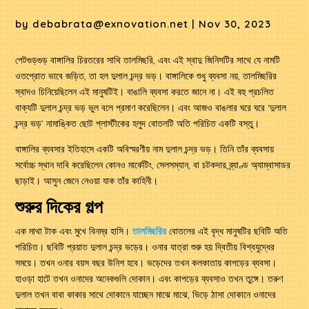
by
debabrata@exnovation.net
|
Nov 30, 2023
পেটগুড়গুড় বাঙ্গালির চিরতরের সাথি তালমিছরি, এবং এই স্বাদু জিনিসটির সাথে যে নামটি
ওতপ্রোত ভাবে জড়িত, তা হল দুলাল চন্দ্র ভড়। বাঙ্গালিকে শুধু ব্যবসা নয়, তালমিছরির
স্বাদও চিনিয়েছিলেন এই মানুষটিই। বাঙালি ব্যবসা করতে জানে না। এই বহু প্রচলিত
বাক্যটি দুলাল চন্দ্র ভড় ভুল বলে প্রমাণ করেছিলেন। এবং আজও বাঙলার ঘরে ঘরে ‘দুলাল
চন্দ্র ভড়’ নামাঙ্কিত ছোট প্লাস্টীকের হলুদ বোতলটি অতি পরিচিত একটি বস্তু।
বাঙ্গালির ব্যবসার ইতিহাসে একটি অবিস্মরণীয় নাম দুলাল চন্দ্র ভড়। তিনি তাঁর ব্যবসায়
সর্বোচ্চ স্থান দাবি করেছিলেন কোনও মার্কেটিং, সেলসম্যান, বা চটকদার ব্র্যাণ্ড অ্যাম্বাসাডর
ছাড়াই। আসুন জেনে নেওয়া যাক তাঁর কাহিনী।
শুরুর দিকের গল্প
এক মাথা টাক এবং মুখে বিনম্র হাসি।
তালমিছরির
বোতলের এই বৃদ্ধ মানুষটির ছবিটি অতি
পরিচিত। ছবিটি প্রয়াত দুলাল চন্দ্র ভড়ের। ওনার যাত্রা শুরু হয় দ্বিতীয় বিশ্বযুদ্ধের
সময়ে। তখন ওনার বয়স বছর উনিশ হবে। ভড়েদের তখন কলকাতায় কাপড়ের ব্যবসা।
হাওড়া হাটে তখন ওনাদের অনেকগুলি দোকান। এবং কাপড়ের ব্যবসাও তখন তুঙ্গে। তরুণ
দুলাল তখন বাবা কাকার সাথে দোকানে যাচ্ছেন মাঝে মাঝে, ভিড়ে ঠাসা দোকানে ওনাদের