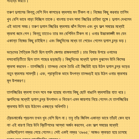
সাহায্য করতে।
তরুণ দুলালের কিন্তু বেশি দিন কাপড়ের ব্যবসায় মন টিকল না। নিজের কিছু করবার তাগিদ
খুব বেশি ভাবে নাড়া দিচ্ছিল তাকে। বাংলায় তখন সাদা মিছরির চাহিদা তুঙ্গে। দুলাল দেখলেন
এই ভালো সময়। তরুণ দুলাল মিছরির ব্যবসায় ঝাঁপ দিলেন এবং খুব অল্প সময়ের মধ্যেই
ব্যবসা জমে গেল। কিন্তু তাতেও তার মন বেশিদিন টিকল না। ওনার উচ্চাকাঙ্ক্ষী মন যেন
একান্ত নিজের কিছু চাইছিল। এবং কিছুদিনের মধ্যে তা পেয়েও গেলেন দুলাল চন্দ্র ভড়।
ভড়েদের পৈত্রিক ভিটে ছিল হুগলি জেলার রাজবলহাটে। চার বিঘার উপরে ওনাদের
বসতবাড়িটিতে ছিল তাল গাছের ছড়াছড়ি। কিছুদিনের মধ্যেই দুলাল বুঝলেন উনি কিসের
ব্যবসা করবেন – তালমিছরি। তালগুড় থেকে তৈরি এই মিছরিই হয়ে উঠল দুলাল চন্দ্র ভড়ের
নতুন ব্যবসার সামগ্রী। এবং, প্রাকৃতিক ভাবে উৎপন্ন তালগুড়ই হয়ে উঠল ওনার ব্যবসার
মূল উপকরণ।
তালমিছরির ব্যবসা তখন সবে শুরু হয়েছে বাংলায় কিছু ছোট বাঙালি ব্যবসায়ির হাত ধরে।
অল্পদিনের মধ্যেই দুলাল চন্দ্র উৎপাদন ও বিতরণ এমন জায়গায় নিয়ে গেলেন যে তালমিছরির
ব্যবসায় উনি হয়ে উঠলেন একছত্র অধিপতি।
ট্রেডমার্কের প্রচলন তখন খুব বেশি ছিল না। তবু তাঁর জিনিস একান্ত ভাবে তাঁরই কেন হবে
না! এই ধারণা নিয়ে উনি ব্রিটিশদের আস্থা অর্জন করলেন, এবং অল্প সময়ের মধ্যেই
রেজিস্ট্রেশণ নম্বর পেয়ে গেলেন। সেই একই নম্বর ‘৩৯৬৫,’ আজও ব্যবহৃত হয়ে চলেছে